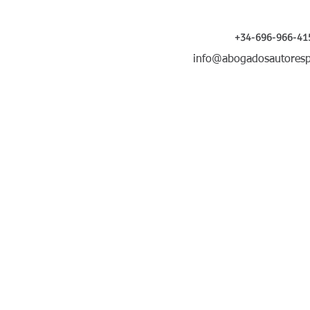
Contáctanos y síguenos
+34-696-966-41
info@abogadosautoresp
Copyright: RPI nº. 16/2010/3192, de 12 de julio 2010